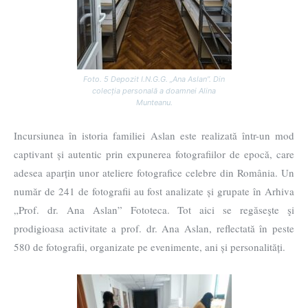
Foto. 5 Depozit I.N.G.G. „Ana Aslan”. Din
colecția personală a doamnei Alina
Munteanu.
Incursiunea în istoria familiei Aslan este realizată într-un mod
captivant și autentic prin expunerea fotografiilor de epocă, care
adesea aparțin unor ateliere fotografice celebre din România. Un
număr de 241 de fotografii au fost analizate și grupate în Arhiva
„Prof. dr. Ana Aslan” Fototeca. Tot aici se regăseşte şi
prodigioasa activitate a prof. dr. Ana Aslan, reflectată în peste
580 de fotografii, organizate pe evenimente, ani și personalități.