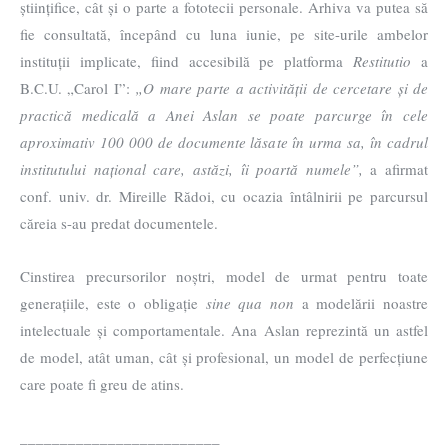
științifice, cât și o parte a fototecii personale. Arhiva va putea să
fie consultată, începând cu luna iunie, pe site-urile ambelor
instituții implicate, fiind accesibilă pe platforma
Restitutio
a
B.C.U. „Carol I”:
„O mare parte a activității de cercetare și de
practică medicală a Anei Aslan se poate parcurge în cele
aproximativ 100 000 de documente lăsate în urma sa, în cadrul
institutului național care, astăzi, îi poartă numele”,
a afirmat
conf. univ. dr. Mireille Rădoi, cu ocazia întâlnirii pe parcursul
căreia s-au predat documentele.
Cinstirea precursorilor noștri, model de urmat pentru toate
generațiile, este o obligație
sine qua non
a modelării noastre
intelectuale și comportamentale. Ana Aslan reprezintă un astfel
de model, atât uman, cât și profesional, un model de perfecțiune
care poate fi greu de atins.
_________________________