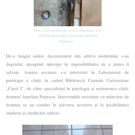
Foto. 3 Document din arhiva Ana Aslan. Din
colecția personală a domnului Aurelian
Popescu.
De-a lungul anilor, documentele din arhiva institutului s-au
degradat, ajungând aproape în imposibilitatea de a putea fi
salvate. Asupra acestora s-a intervenit în Laboratorul de
patologie a cărții, în cadrul Bibliotecii Centrale Universitare
„Carol I”, de către specialistul în patologia și restaurarea cărții,
domnul Aurelian Popescu. Intervențiile executate cu măiestrie de
domnia sa au condus la salvarea acestora și la posibilitatea
studierii și clasificării arhivei.