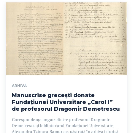
ARHIVĂ
Manuscrise grecești donate
Fundațiunei Universitare „Carol I”
de profesorul Dragomir Demetrescu
Corespondența bogată dintre profesorul Dragomir
Demetrescu și bibliotecarul Fundațiunei Universitare,
Alexandru Tzigara-Samurcaș, păstrată în arhiva istorică