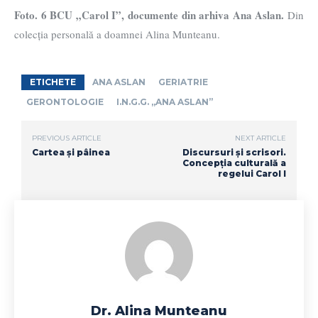
Foto. 6 BCU „Carol I”, documente din arhiva Ana Aslan.
Din
colecția personală a doamnei Alina Munteanu.
ETICHETE
ANA ASLAN
GERIATRIE
GERONTOLOGIE
I.N.G.G. „ANA ASLAN”
PREVIOUS ARTICLE
NEXT ARTICLE
Cartea și pâinea
Discursuri și scrisori.
Concepția culturală a
regelui Carol I
Dr. Alina Munteanu