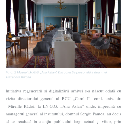
Foto. 2 Muzeul I.N.G.G. „Ana Aslan”. Din colecția personală a doamnei
Alexandra Burcea.
Inițiativa regenerării și digitalizării arhivei s-a născut odată cu
vizita directorului general al BCU „Carol I”, conf. univ. dr.
Mireille Rădoi, la I.N.G.G. „Ana Aslan” unde, împreună cu
managerul general al institutului, domnul Sergiu Pantea, au decis
să se readucă în atenția publicului larg, actual și viitor, prin