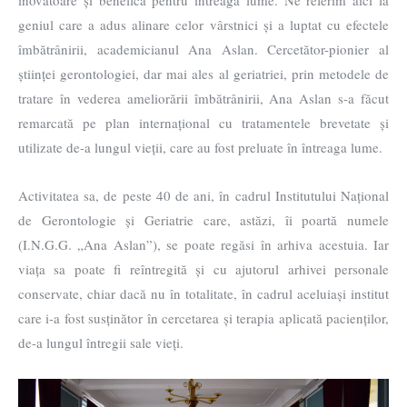
inovatoare și benefică pentru întreaga lume. Ne referim aici la
geniul care a adus alinare celor vârstnici și a luptat cu efectele
îmbătrânirii, academicianul Ana Aslan. Cercetător-pionier al
științei gerontologiei, dar mai ales al geriatriei, prin metodele de
tratare în vederea ameliorării îmbătrânirii, Ana Aslan s-a făcut
remarcată pe plan internațional cu tratamentele brevetate și
utilizate de-a lungul vieții, care au fost preluate în întreaga lume.
Activitatea sa, de peste 40 de ani, în cadrul Institutului Național
de Gerontologie și Geriatrie care, astăzi, îi poartă numele
(I.N.G.G. „Ana Aslan”), se poate regăsi în arhiva acestuia. Iar
viața sa poate fi reîntregită și cu ajutorul arhivei personale
conservate, chiar dacă nu în totalitate, în cadrul aceluiași institut
care i-a fost susținător în cercetarea și terapia aplicată pacienților,
de-a lungul întregii sale vieți.