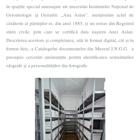
în spațiile special amenajate ale muzeului Institutului Național de
Gerontologie și Geriatrie „Ana Aslan”, menționăm actul de
căsătorie al părinților ei, din anul 1885, și un extras din Registrul
stării civile, prin care se certifică data nașterii Anei Aslan.
Descrierea acestora și completarea, atât în format digital, cât și în
format fizic, a Catalogului documentelor din Muzeul I.N.G.G. a
presupus cercetări amănunțite pentru identificarea semnăturilor
olografe și a personalităților din fotografii.