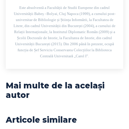
Este absolventă a Facultății de Studii Europene din cadrul
Universității Babeș –Bolyai, Cluj Napoca (1999), a cursului post-
universitar de Bibliologie și Știința Informării, la Facultatea de
Litere, din cadrul Universității din București (2004), a cursului de
Relații Internaționale, la Institutul Diplomatic Român (2009) și a
Școlii Doctorale de Istorie, la Facultatea de Istorie, din cadrul
Universității București (2015). Din 2006 până în prezent, ocupă
funcția de Șef Serviciu Conservarea Colecțiilor la Biblioteca
Centrală Universitară „Carol I”.
Mai multe de la același
autor
Articole similare