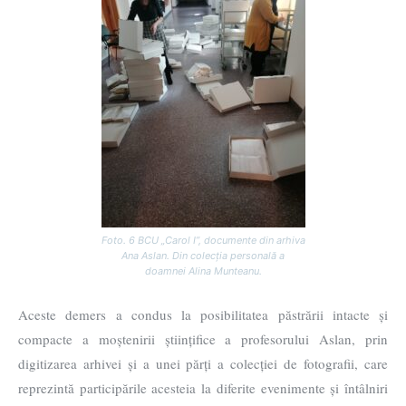
Foto. 6 BCU „Carol I”, documente din arhiva
Ana Aslan. Din colecția personală a
doamnei Alina Munteanu.
Aceste demers a condus la posibilitatea păstrării intacte și
compacte a moștenirii științifice a profesorului Aslan, prin
digitizarea arhivei și a unei părți a colecției de fotografii, care
reprezintă participările acesteia la diferite evenimente și întâlniri