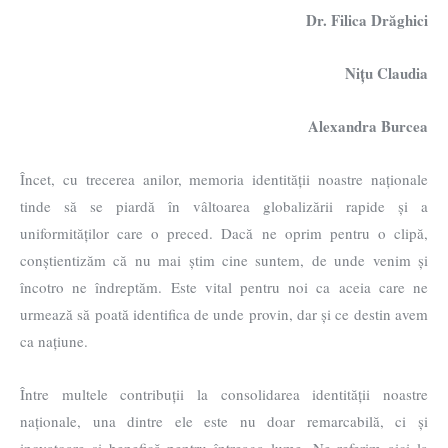
Dr. Filica Drăghici
Nițu Claudia
Alexandra Burcea
Încet, cu trecerea anilor, memoria identității noastre naționale
tinde să se piardă în vâltoarea globalizării rapide și a
uniformităților care o preced. Dacă ne oprim pentru o clipă,
conștientizăm că nu mai știm cine suntem, de unde venim și
încotro ne îndreptăm. Este vital pentru noi ca aceia care ne
urmează să poată identifica de unde provin, dar și ce destin avem
ca națiune.
Între multele contribuții la consolidarea identității noastre
naționale, una dintre ele este nu doar remarcabilă, ci și