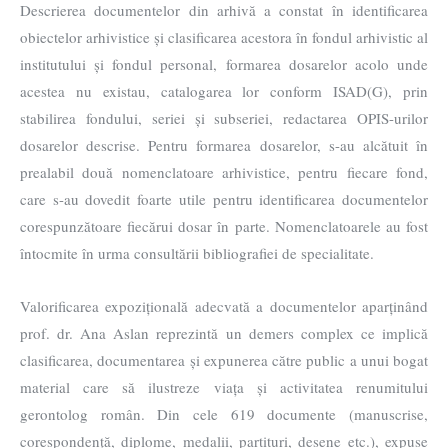
Descrierea documentelor din arhivă a constat în identificarea
obiectelor arhivistice și clasificarea acestora în fondul arhivistic al
institutului și fondul personal, formarea dosarelor acolo unde
acestea nu existau, catalogarea lor conform ISAD(G), prin
stabilirea fondului, seriei și subseriei, redactarea OPIS-urilor
dosarelor descrise. Pentru formarea dosarelor, s-au alcătuit în
prealabil două nomenclatoare arhivistice, pentru fiecare fond,
care s-au dovedit foarte utile pentru identificarea documentelor
corespunzătoare fiecărui dosar în parte. Nomenclatoarele au fost
întocmite în urma consultării bibliografiei de specialitate.
Valorificarea expozițională adecvată a documentelor aparținând
prof. dr. Ana Aslan reprezintă un demers complex ce implică
clasificarea, documentarea și expunerea către public a unui bogat
material care să ilustreze viața și activitatea renumitului
gerontolog român. Din cele 619 documente (manuscrise,
corespondență, diplome, medalii, partituri, desene etc.), expuse