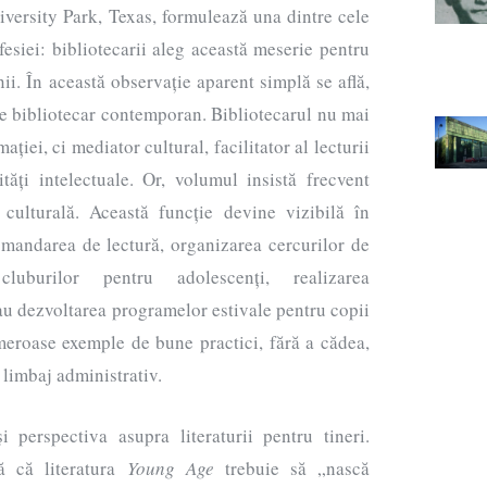
iversity Park, Texas, formulează una dintre cele
ofesiei: bibliotecarii aleg această meserie pentru
ii. În această observație aparent simplă se află,
 de bibliotecar contemporan. Bibliotecarul nu mai
ației, ci mediator cultural, facilitator al lecturii
tăți intelectuale. Or, volumul insistă frecvent
culturală. Această funcție devine vizibilă în
mandarea de lectură, organizarea cercurilor de
cluburilor pentru adolescenți, realizarea
au dezvoltarea programelor estivale pentru copii
umeroase exemple de bune practici, fără a cădea,
 limbaj administrativ.
i perspectiva asupra literaturii pentru tineri.
ă că literatura
Young Age
trebuie să „nască