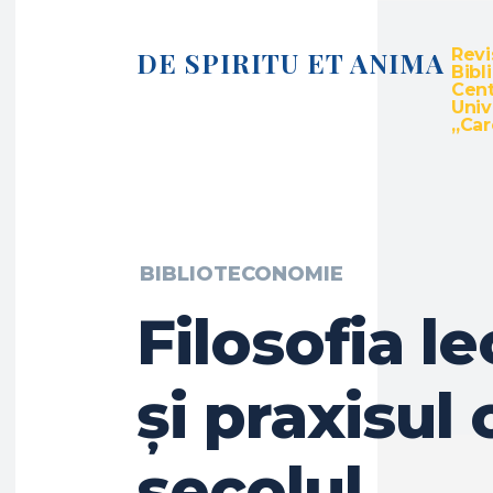
Revi
DE SPIRITU ET ANIMA
Bibl
Cent
Univ
„Caro
BIBLIOTECONOMIE
Filosofia le
și praxisul c
secolul