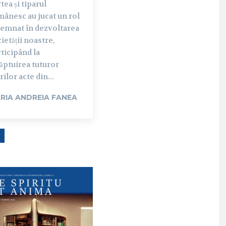
tea și tiparul
ânesc au jucat un rol
semnat în dezvoltarea
ietății noastre,
ticipând la
ăptuirea tuturor
ilor acte din...
RIA ANDREIA FANEA