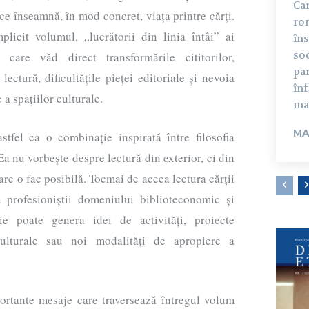
Car
ce înseamnă, în mod concret, viața printre cărți.
rom
licit volumul, „lucrătorii din linia întâi” ai
în
soc
i care văd direct transformările cititorilor,
par
lectură, dificultățile pieței editoriale și nevoia
înf
a spațiilor culturale.
mar
MA
stfel ca o combinație inspirată între filosofia
. Ea nu vorbește despre lectură din exterior, ci din
re o fac posibilă. Tocmai de aceea lectura cărții
 profesioniștii domeniului biblioteconomic și
rie poate genera idei de activități, proiecte
ulturale sau noi modalități de apropiere a
ortante mesaje care traversează întregul volum