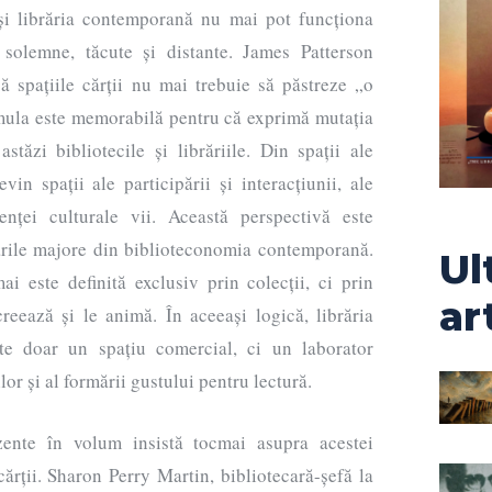
 și librăria contemporană nu mai pot funcționa
 solemne, tăcute și distante. James Patterson
ă spațiile cărții nu mai trebuie să păstreze „o
rmula este memorabilă pentru că exprimă mutația
stăzi bibliotecile și librăriile. Din spații ale
vin spații ale participării și interacțiunii, ale
enței culturale vii. Această perspectivă este
rile majore din biblioteconomia contemporană.
Ul
i este definită exclusiv prin colecții, ci prin
ar
reează și le animă. În aceeași logică, librăria
e doar un spațiu comercial, ci un laborator
ilor și al formării gustului pentru lectură.
zente în volum insistă tocmai asupra acestei
cărții. Sharon Perry Martin, bibliotecară-șefă la