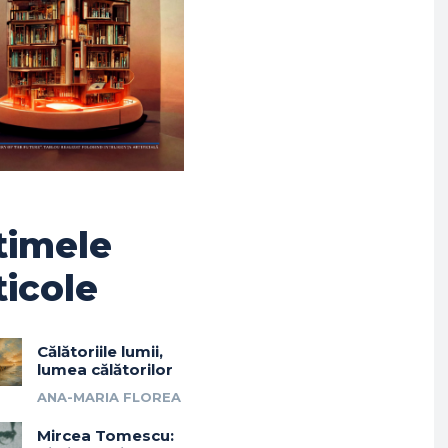
timele
ticole
Călătoriile lumii,
lumea călătorilor
ANA-MARIA FLOREA
Mircea Tomescu: