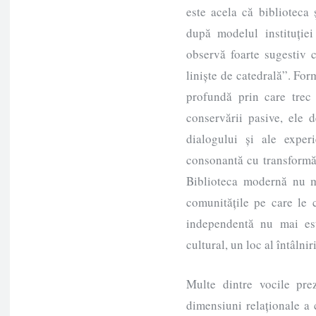
este acela că biblioteca
după modelul instituției
observă foarte sugestiv c
liniște de catedrală”. Fo
profundă prin care trec a
conservării pasive, ele de
dialogului și ale experi
consonantă cu transformă
Biblioteca modernă nu ma
comunitățile pe care le c
independentă nu mai est
cultural, un loc al întâlnir
Multe dintre vocile pre
dimensiuni relaționale a 