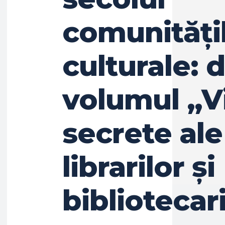
comunități
culturale: 
volumul „Vi
secrete ale
librarilor și
bibliotecar