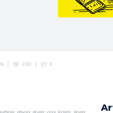
26
2133
0
Ar
vorbește obsesiv despre criza lecturii, despre