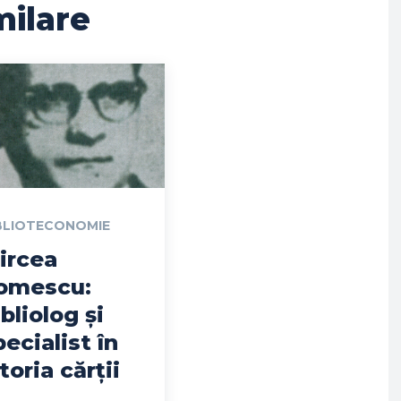
milare
BLIOTECONOMIE
ircea
omescu:
ibliolog și
pecialist în
toria cărții