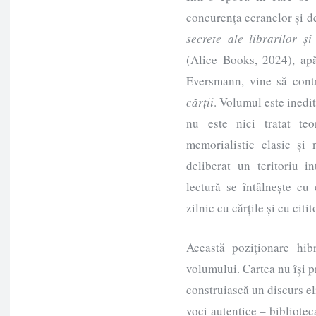
concurența ecranelor și de
secrete ale librarilor și
(Alice Books, 2024), apă
Eversmann, vine să contr
cărții
. Volumul este inedit
nu este nici tratat teo
memorialistic clasic și 
deliberat un teritoriu in
lectură se întâlnește cu
zilnic cu cărțile și cu citito
Această poziționare hib
volumului. Cartea nu își 
construiască un discurs eli
voci autentice – biblioteca