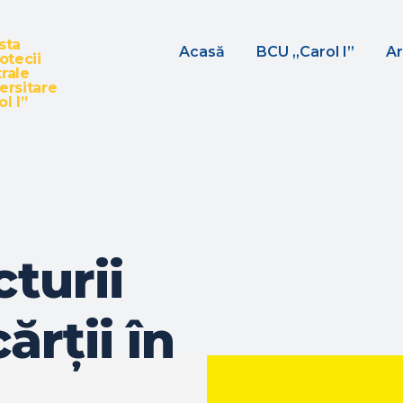
sta
Acasă
BCU „Carol I”
Ar
iotecii
rale
ersitare
l I”
cturii
ărții în