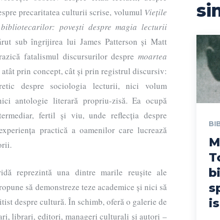
si
spre precaritatea culturii scrise, volumul
Viețile
 bibliotecarilor: povești despre magia lecturii
rut sub îngrijirea lui James Patterson și Matt
azică fatalismul discursurilor despre
moartea
 atât prin concept, cât și prin registrul discursiv:
retic despre sociologia lecturii, nici volum
nici antologie literară propriu-zisă. Ea ocupă
termediar, fertil și viu, unde reflecția despre
BI
 experiența practică a oamenilor care lucrează
M
rii.
T
b
ridă reprezintă una dintre marile reușite ale
s
propune să demonstreze teze academice și nici să
tist despre cultură. În schimb, oferă o galerie de
is
ri, librari, editori, manageri culturali și autori –