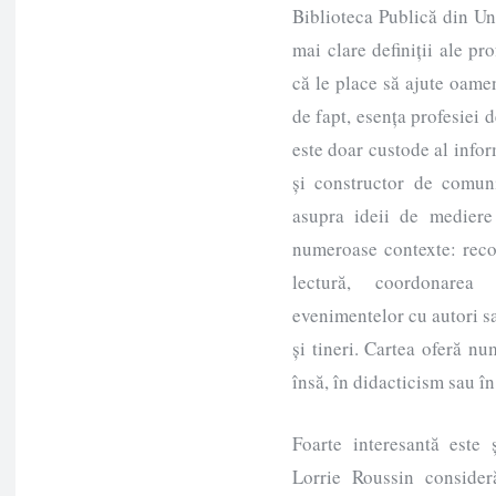
Biblioteca Publică din Un
mai clare definiții ale pr
că le place să ajute oamen
de fapt, esența profesiei
este doar custode al inform
și constructor de comuni
asupra ideii de mediere 
numeroase contexte: reco
lectură, coordonarea 
evenimentelor cu autori s
și tineri. Cartea oferă n
însă, în didacticism sau în
Foarte interesantă este ș
Lorrie Roussin consider