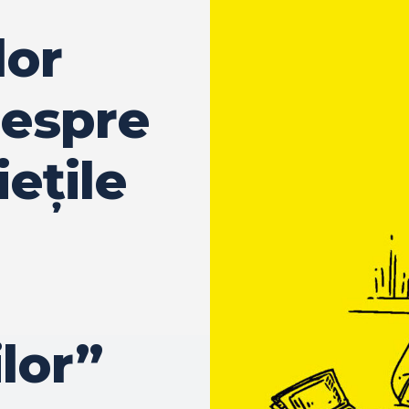
lor
despre
ețile
ilor”