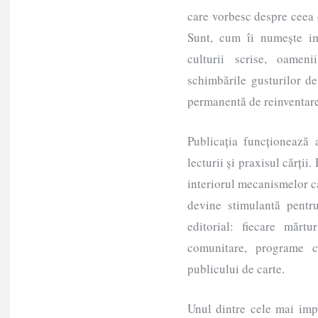
care vorbesc despre ceea 
Sunt, cum îi numește imp
culturii scrise, oameni
schimbările gusturilor de 
permanentă de reinventare 
Publicația funcționează a
lecturii și praxisul cărții
interiorul mecanismelor ca
devine stimulantă pentru
editorial: fiecare mărtu
comunitare, programe c
publicului de carte.
Unul dintre cele mai imp