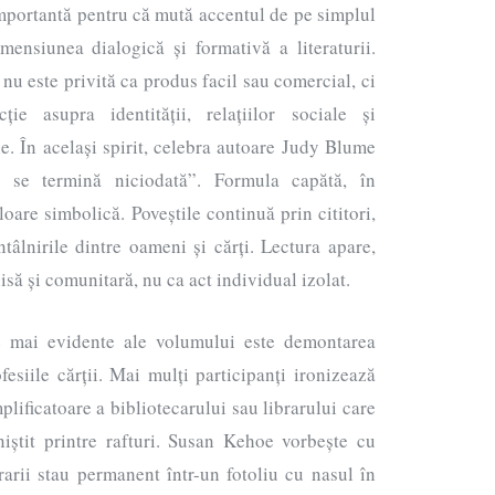
 importantă pentru că mută accentul de pe simplul
ensiunea dialogică și formativă a literaturii.
nu este privită ca produs facil sau comercial, ci
ție asupra identității, relațiilor sociale și
. În același spirit, celebra autoare Judy Blume
u se termină niciodată”. Formula capătă, în
oare simbolică. Poveștile continuă prin cititori,
întâlnirile dintre oameni și cărți. Lectura apare,
isă și comunitară, nu ca act individual izolat.
le mai evidente ale volumului este demontarea
fesiile cărții. Mai mulți participanți ironizează
lificatoare a bibliotecarului sau librarului care
iniștit printre rafturi. Susan Kehoe vorbește cu
arii stau permanent într-un fotoliu cu nasul în