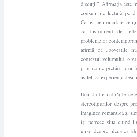
discuții”. Afirmația este
consum de lectură pe dim
Cartea pentru adolescenți 
ca instrument de reflec
problemelor contemporane
afirmă că „poveștile n
contextul volumului, o val
prin reinterpretări, prin 
astfel, ca experiență desch
Una dintre calitățile ce
stereotipurilor despre pro
imaginea romantică și simp
își petrece ziua citind l
umor despre ideea că libr