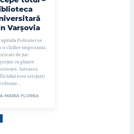
iblioteca
niversitară
in Varșovia
capitala Poloniei se
ă o clădire impozantă,
răcată de jur-
rejur cu plante
ărătoare. Intrarea
ficiului este străjuită
coloane...
A-MARIA FLOREA