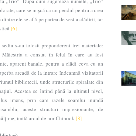
lată „Trio”. După cum sugerează numele, „Trio”
colorate, care se mișcă ca un pendul pentru a crea
dintre ele se află pe partea de vest a clădirii, iar
stică.
[6]
 sediu s-au folosit preponderent trei materiale:
Măiestria a constat în felul în care au fost
te, aparent banale, pentru a clădi ceva cu un
uperba arcadă de la intrare îndeamnă vizitatorii
riumul bibliotecii, unde structurile spiralate din
ațiul. Acestea se întind până la ultimul nivel,
us imens, prin care razele soarelui inundă
nsamblu, aceste structuri impresionante, de
nălțime, imită arcul de nor Chinook.
[8]
ibliotecă