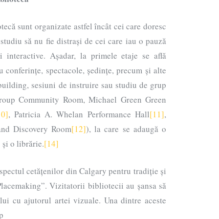
otecă sunt organizate astfel încât cei care doresc
 studiu să nu fie distrași de cei care iau o pauză
ți interactive. Așadar, la primele etaje se află
ru conferințe, spectacole, ședințe, precum și alte
 building, sesiuni de instruire sau studiu de grup
Group Community Room, Michael Green Green
10]
, Patricia A. Whelan Performance Hall
[11]
,
 and Discovery Room
[12]
), la care se adaugă o
]
și o librărie.
[14]
spectul cetățenilor din Calgary pentru tradiție și
Placemaking”. Vizitatorii bibliotecii au șansa să
ului cu ajutorul artei vizuale. Una dintre aceste
lp