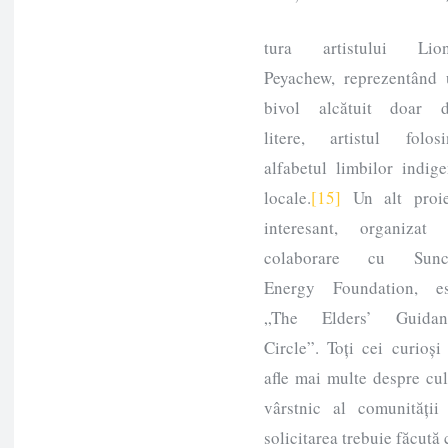
tura artistului Lion
Peyachew, reprezentând 
bivol alcătuit doar d
litere, artistul folosi
alfabetul limbilor indig
locale.
[15]
Un alt proie
interesant, organizat 
colaborare cu Sunc
Energy Foundation, es
„The Elders’ Guidan
Circle”. Toți cei curioși
afle mai multe despre cu
vârstnic al comunității 
solicitarea trebuie făcută