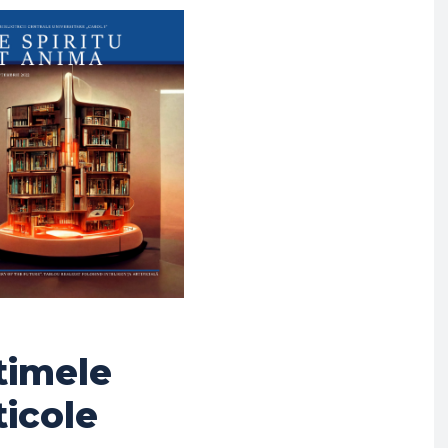
timele
ticole