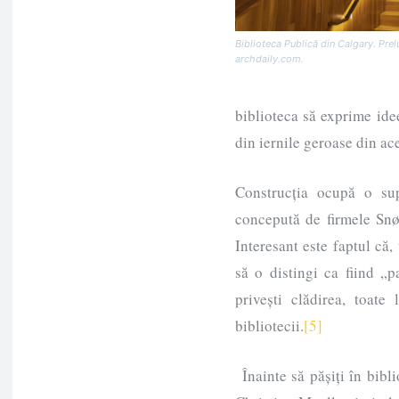
Biblioteca Publică din Calgary. Prel
archdaily.com.
biblioteca să exprime ide
din iernile geroase din ac
Construcția ocupă o su
concepută de firmele Sn
Interesant este faptul că,
să o distingi ca fiind „p
privești clădirea, toate 
bibliotecii.
[5]
Înainte să pășiți în bibli