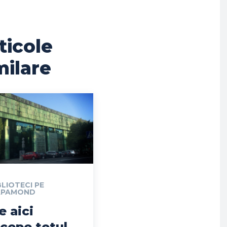
ticole
milare
BLIOTECI PE
APAMOND
e aici
ncepe totul –