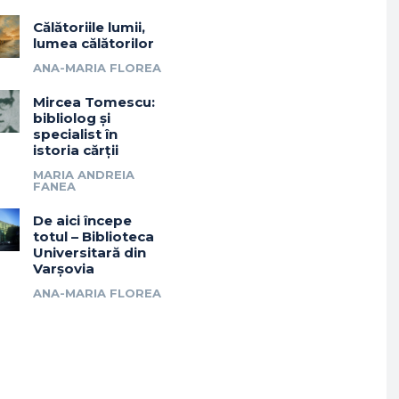
Călătoriile lumii,
lumea călătorilor
ANA-MARIA FLOREA
Mircea Tomescu:
bibliolog și
specialist în
istoria cărții
MARIA ANDREIA
FANEA
De aici începe
totul – Biblioteca
Universitară din
Varșovia
ANA-MARIA FLOREA