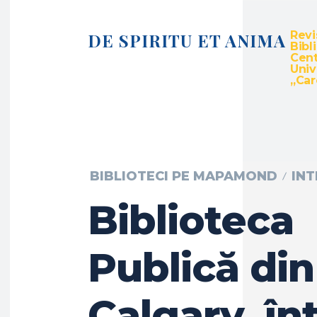
Revi
DE SPIRITU ET ANIMA
Bibl
Cent
Univ
„Caro
BIBLIOTECI PE MAPAMOND
IN
Biblioteca
Publică din
Calgary, în