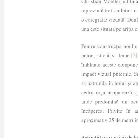
Christian Moeller intitu
reprezintă trei sculpturi 
o coregrafie vizuală. Două 
una este situată pe aripa e
Pentru construcția noului
beton, sticlă și lemn.
[7]
îmbinate aceste componen
impact vizual puternic. S
să pătrundă în holul și at
cedru roșu acaparează sp
unde predomină un ocul
încăperea. Privite în a
aproximativ 25 de metri î
Activități și servicii de b