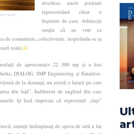
deschise, unele porțiuni
reprezentând chiar o
uare de pe
înșiruire de case. Arhitecții
susțin că au vrut ca
ea de comunitate, colectivitate, inspirându-se și
eastă zonă.
[4]
prafață de aproximativ 22 300 mp și a fost
øhetta, DIALOG, SMP Engineering și Entuitive.
 văzută de la distanță, nu există o latură pe care
artea din față”. Indiferent de unghiul din care
laturile îți lasă impresia că reprezintă „fața”
Ul
ar
otecă, sunteți întâmpinați de opera de artă a lui