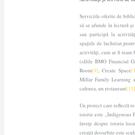
Serviciile oferite de bibli
să se afunde în lectură și
sau participă la activită
spațiile de închiriat pent
activități, cum ar fi team
(sălile BMO Financial 
Room
[9]
, Create Space
[
Millar Family Learning
cafenea, un restaurant
[13
Un proiect care reflectă re
istorie este „Indigenous 
învețe despre istoria loc
creații deosebite este scu