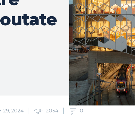
noutate
 29, 2024
2034
0