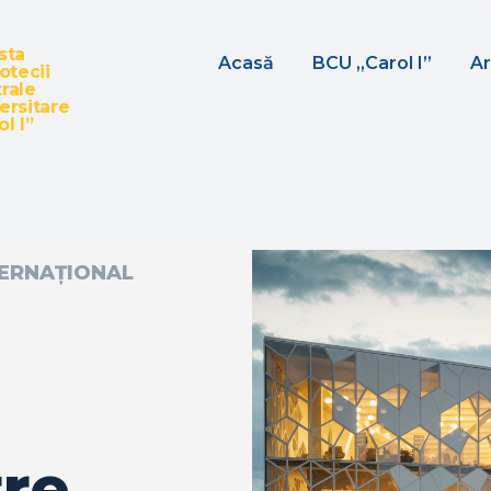
sta
Acasă
BCU „Carol I”
Ar
iotecii
rale
ersitare
l I”
TERNAȚIONAL
tre