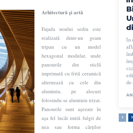
B
Arhitectură și artă
U
d
Fațada noului sediu este
realizată dintr-un geam
În 
tripan cu un model
afl
îmb
hexagonal modular, unde
împ
panourile din sticlă
căț
imprimată cu frită ceramică
edi
alternează cu cele din
de 
aluminiu, pe alocuri
AN
folosindu-se aluminiu irizat.
Panourile sunt așezate în
așa fel încât imită fulgii de
nea sau forma cărților