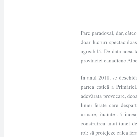
Pare paradoxal, dar, câte
doar lucruri spectaculoas
agreabilă. De data aceast
provinciei canadiene Albe
În anul 2018, se deschide
partea estică a Primăriei
adevărată provocare, deoa
liniei ferate care despa
urmare, înainte să încea
construirea unui tunel d
rol: să protejeze calea fera