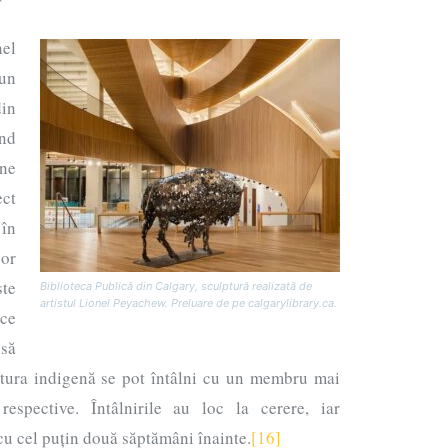
el
un
in
nd
ene
ct
în
or
te
Biblioteca Publică din Calgary, sculptură realizată de
artistul Lionel Peyachew. Preluare de pe calgarylibrary.ca.
ce
 să
ltura indigenă se pot întâlni cu un membru mai
respective. Întâlnirile au loc la cerere, iar
 cu cel puțin două săptămâni înainte.
[16]