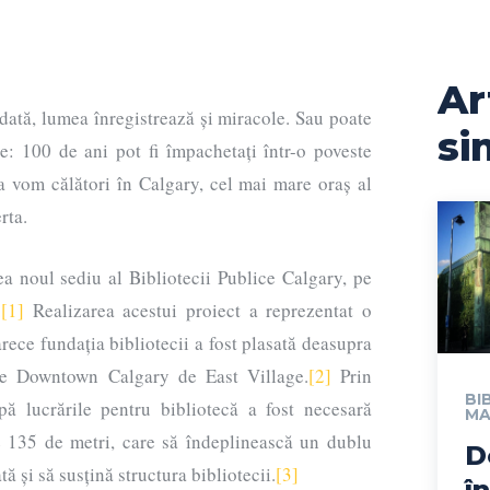
Ar
odată, lumea înregistrează și miracole. Sau poate
si
e: 100 de ani pot fi împachetați într-o poveste
a vom călători în Calgary, cel mai mare oraș al
rta.
a noul sediu al Bibliotecii Publice Calgary, pe
.
[1]
Realizarea acestui proiect a reprezentat o
rece fundația bibliotecii a fost plasată deasupra
rte Downtown Calgary de East Village.
[2]
Prin
BI
pă lucrările pentru bibliotecă a fost necesară
M
e 135 de metri, care să îndeplinească un dublu
D
tă și să susțină structura bibliotecii.
[3]
î